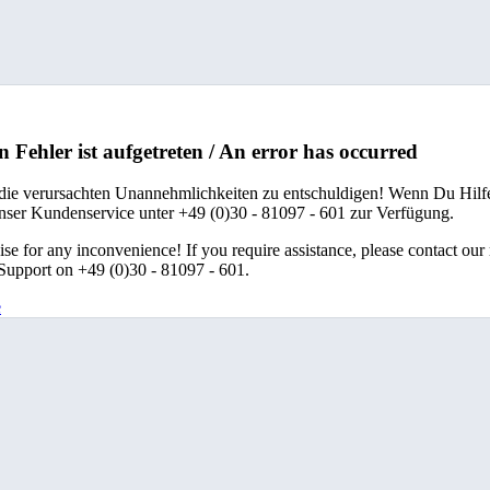
n Fehler ist aufgetreten / An error has occurred
 die verursachten Unannehmlichkeiten zu entschuldigen! Wenn Du Hilfe
unser Kundenservice unter +49 (0)30 - 81097 - 601 zur Verfügung.
se for any inconvenience! If you require assistance, please contact our
upport on +49 (0)30 - 81097 - 601.
e