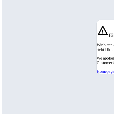
Ei
Wir bitten
steht Dir 
We apologi
Customer S
Homepag