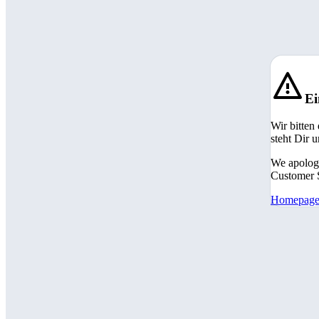
Ei
Wir bitten
steht Dir 
We apologi
Customer S
Homepag