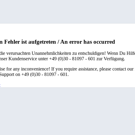
n Fehler ist aufgetreten / An error has occurred
 die verursachten Unannehmlichkeiten zu entschuldigen! Wenn Du Hilfe
unser Kundenservice unter +49 (0)30 - 81097 - 601 zur Verfügung.
se for any inconvenience! If you require assistance, please contact our
upport on +49 (0)30 - 81097 - 601.
e