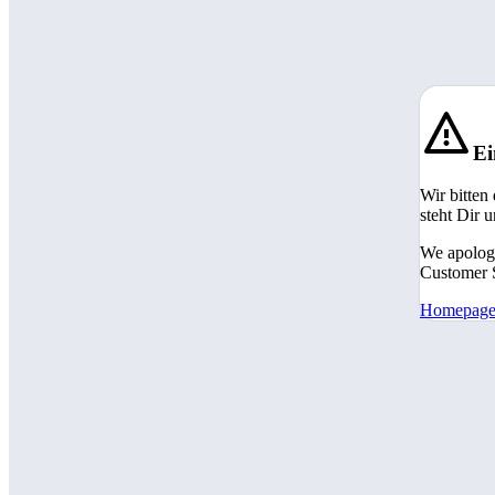
Ei
Wir bitten
steht Dir 
We apologi
Customer S
Homepag