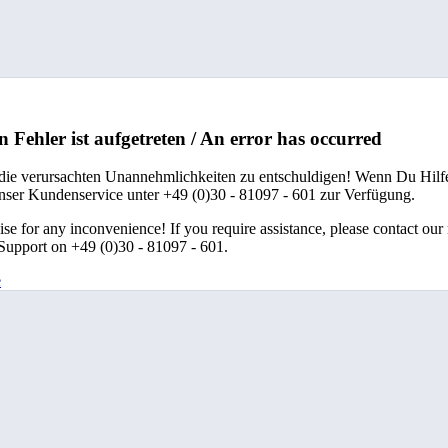
n Fehler ist aufgetreten / An error has occurred
 die verursachten Unannehmlichkeiten zu entschuldigen! Wenn Du Hilfe
unser Kundenservice unter +49 (0)30 - 81097 - 601 zur Verfügung.
se for any inconvenience! If you require assistance, please contact our
upport on +49 (0)30 - 81097 - 601.
e