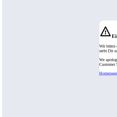
Ei
Wir bitten
steht Dir 
We apologi
Customer S
Homepag