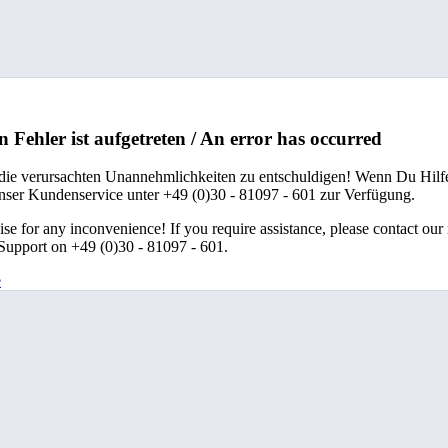
n Fehler ist aufgetreten / An error has occurred
 die verursachten Unannehmlichkeiten zu entschuldigen! Wenn Du Hilfe
unser Kundenservice unter +49 (0)30 - 81097 - 601 zur Verfügung.
se for any inconvenience! If you require assistance, please contact our
upport on +49 (0)30 - 81097 - 601.
e