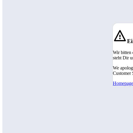
Ei
Wir bitten
steht Dir 
We apologi
Customer S
Homepag