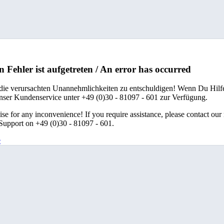
n Fehler ist aufgetreten / An error has occurred
 die verursachten Unannehmlichkeiten zu entschuldigen! Wenn Du Hilfe
unser Kundenservice unter +49 (0)30 - 81097 - 601 zur Verfügung.
se for any inconvenience! If you require assistance, please contact our
upport on +49 (0)30 - 81097 - 601.
e