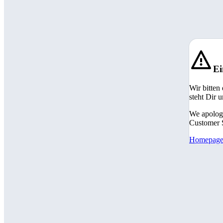
Ei
Wir bitten
steht Dir 
We apologi
Customer S
Homepag