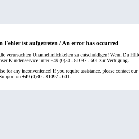
n Fehler ist aufgetreten / An error has occurred
 die verursachten Unannehmlichkeiten zu entschuldigen! Wenn Du Hilfe
unser Kundenservice unter +49 (0)30 - 81097 - 601 zur Verfügung.
se for any inconvenience! If you require assistance, please contact our
upport on +49 (0)30 - 81097 - 601.
e