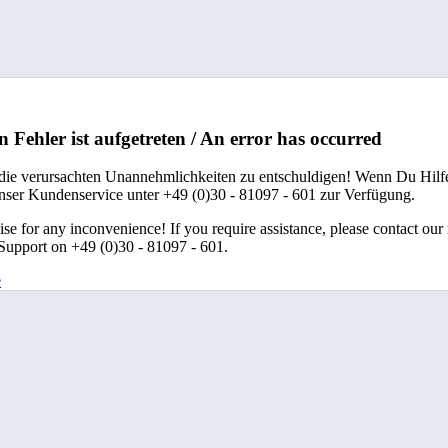
n Fehler ist aufgetreten / An error has occurred
 die verursachten Unannehmlichkeiten zu entschuldigen! Wenn Du Hilfe
unser Kundenservice unter +49 (0)30 - 81097 - 601 zur Verfügung.
se for any inconvenience! If you require assistance, please contact our
upport on +49 (0)30 - 81097 - 601.
e