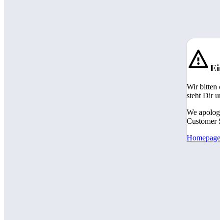
Ei
Wir bitten
steht Dir 
We apologi
Customer S
Homepag