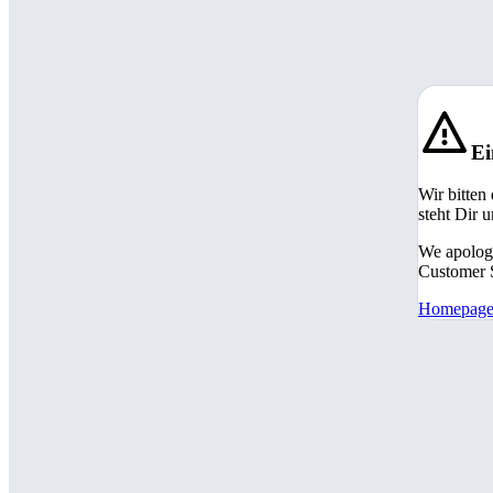
Ei
Wir bitten
steht Dir 
We apologi
Customer S
Homepag