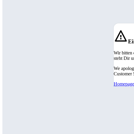
Ei
Wir bitten
steht Dir 
We apologi
Customer S
Homepag