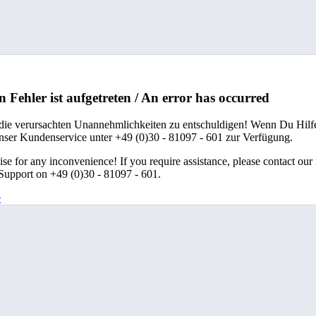
n Fehler ist aufgetreten / An error has occurred
 die verursachten Unannehmlichkeiten zu entschuldigen! Wenn Du Hilfe
unser Kundenservice unter +49 (0)30 - 81097 - 601 zur Verfügung.
se for any inconvenience! If you require assistance, please contact our
upport on +49 (0)30 - 81097 - 601.
e