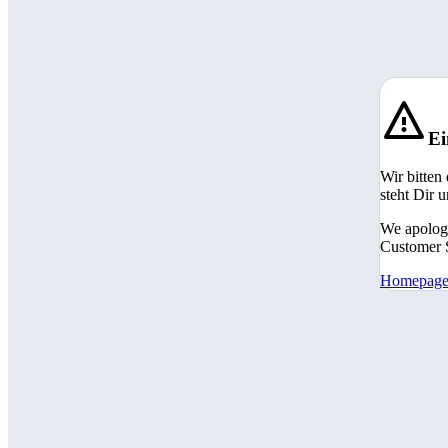
Ei
Wir bitten
steht Dir 
We apologi
Customer S
Homepag