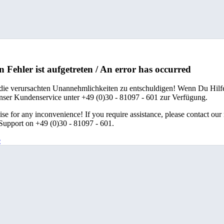
n Fehler ist aufgetreten / An error has occurred
 die verursachten Unannehmlichkeiten zu entschuldigen! Wenn Du Hilfe
unser Kundenservice unter +49 (0)30 - 81097 - 601 zur Verfügung.
se for any inconvenience! If you require assistance, please contact our
upport on +49 (0)30 - 81097 - 601.
e