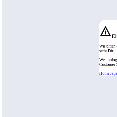
Ei
Wir bitten
steht Dir 
We apologi
Customer S
Homepag