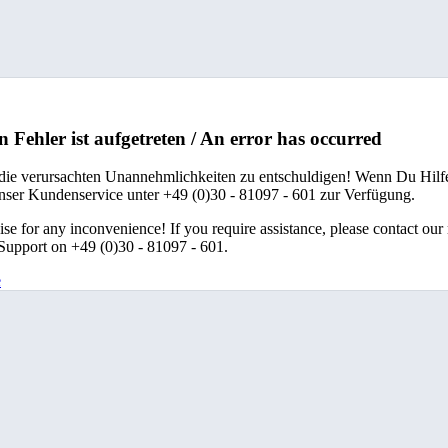
n Fehler ist aufgetreten / An error has occurred
 die verursachten Unannehmlichkeiten zu entschuldigen! Wenn Du Hilfe
unser Kundenservice unter +49 (0)30 - 81097 - 601 zur Verfügung.
se for any inconvenience! If you require assistance, please contact our
upport on +49 (0)30 - 81097 - 601.
e