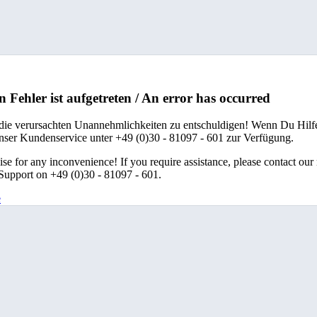
n Fehler ist aufgetreten / An error has occurred
 die verursachten Unannehmlichkeiten zu entschuldigen! Wenn Du Hilfe
unser Kundenservice unter +49 (0)30 - 81097 - 601 zur Verfügung.
se for any inconvenience! If you require assistance, please contact our
upport on +49 (0)30 - 81097 - 601.
e