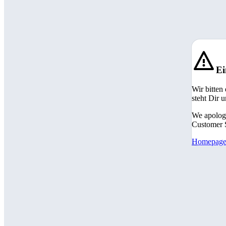
Ei
Wir bitten
steht Dir 
We apologi
Customer S
Homepag