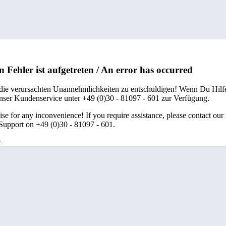
n Fehler ist aufgetreten / An error has occurred
 die verursachten Unannehmlichkeiten zu entschuldigen! Wenn Du Hilfe
unser Kundenservice unter +49 (0)30 - 81097 - 601 zur Verfügung.
se for any inconvenience! If you require assistance, please contact our
upport on +49 (0)30 - 81097 - 601.
e