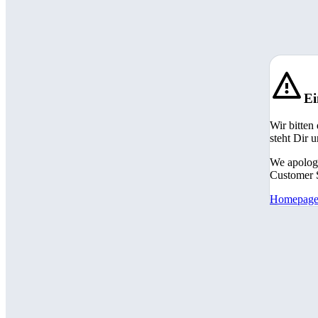
Ei
Wir bitten
steht Dir 
We apologi
Customer S
Homepag