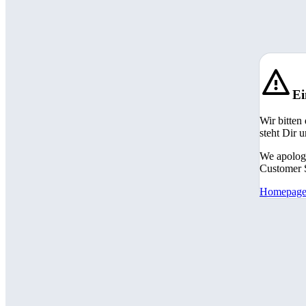
Ei
Wir bitten
steht Dir 
We apologi
Customer S
Homepag