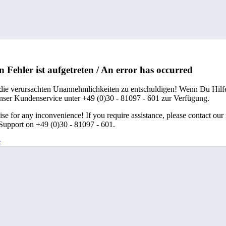
n Fehler ist aufgetreten / An error has occurred
 die verursachten Unannehmlichkeiten zu entschuldigen! Wenn Du Hilfe
unser Kundenservice unter +49 (0)30 - 81097 - 601 zur Verfügung.
se for any inconvenience! If you require assistance, please contact our
upport on +49 (0)30 - 81097 - 601.
e