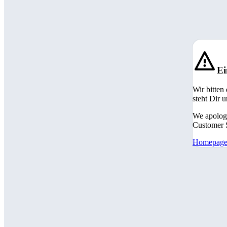
Ei
Wir bitten
steht Dir 
We apologi
Customer S
Homepag