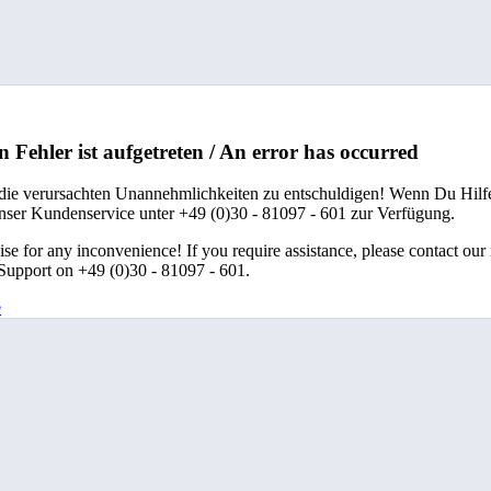
n Fehler ist aufgetreten / An error has occurred
 die verursachten Unannehmlichkeiten zu entschuldigen! Wenn Du Hilfe
unser Kundenservice unter +49 (0)30 - 81097 - 601 zur Verfügung.
se for any inconvenience! If you require assistance, please contact our
upport on +49 (0)30 - 81097 - 601.
e