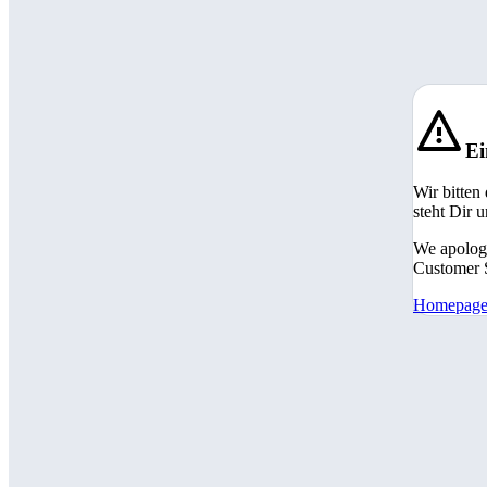
Ei
Wir bitten
steht Dir 
We apologi
Customer S
Homepag