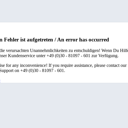
n Fehler ist aufgetreten / An error has occurred
 die verursachten Unannehmlichkeiten zu entschuldigen! Wenn Du Hilfe
unser Kundenservice unter +49 (0)30 - 81097 - 601 zur Verfügung.
se for any inconvenience! If you require assistance, please contact our
upport on +49 (0)30 - 81097 - 601.
e