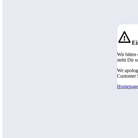
Ei
Wir bitten
steht Dir 
We apologi
Customer S
Homepag