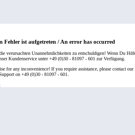
n Fehler ist aufgetreten / An error has occurred
 die verursachten Unannehmlichkeiten zu entschuldigen! Wenn Du Hilfe
unser Kundenservice unter +49 (0)30 - 81097 - 601 zur Verfügung.
se for any inconvenience! If you require assistance, please contact our
upport on +49 (0)30 - 81097 - 601.
e