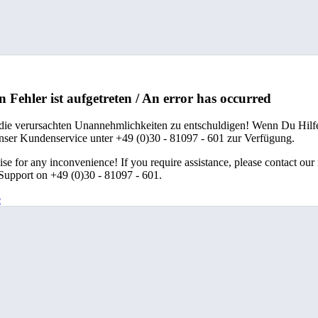
n Fehler ist aufgetreten / An error has occurred
 die verursachten Unannehmlichkeiten zu entschuldigen! Wenn Du Hilfe
unser Kundenservice unter +49 (0)30 - 81097 - 601 zur Verfügung.
se for any inconvenience! If you require assistance, please contact our
upport on +49 (0)30 - 81097 - 601.
e