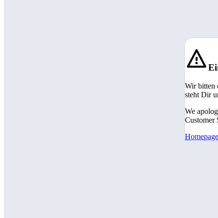
Ei
Wir bitten
steht Dir 
We apologi
Customer S
Homepag