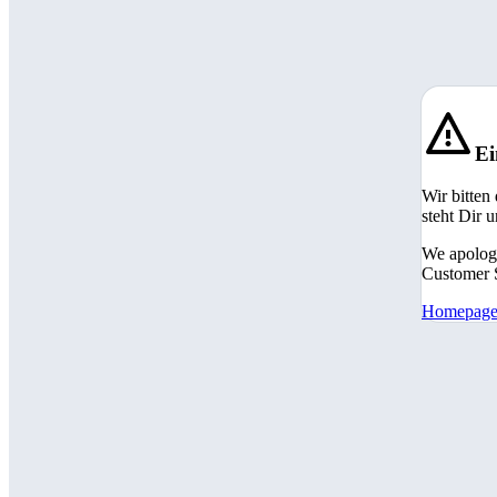
Ei
Wir bitten
steht Dir 
We apologi
Customer S
Homepag