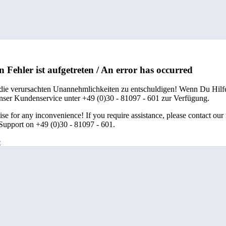
n Fehler ist aufgetreten / An error has occurred
 die verursachten Unannehmlichkeiten zu entschuldigen! Wenn Du Hilfe
unser Kundenservice unter +49 (0)30 - 81097 - 601 zur Verfügung.
se for any inconvenience! If you require assistance, please contact our
upport on +49 (0)30 - 81097 - 601.
e