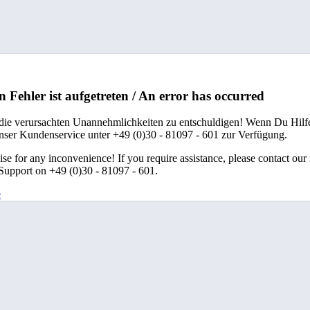
n Fehler ist aufgetreten / An error has occurred
 die verursachten Unannehmlichkeiten zu entschuldigen! Wenn Du Hilfe
unser Kundenservice unter +49 (0)30 - 81097 - 601 zur Verfügung.
se for any inconvenience! If you require assistance, please contact our
upport on +49 (0)30 - 81097 - 601.
e