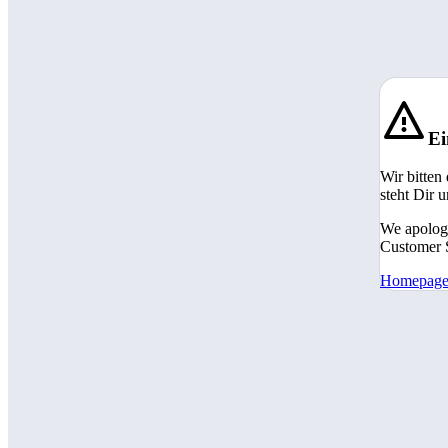
Ei
Wir bitten
steht Dir 
We apologi
Customer S
Homepag