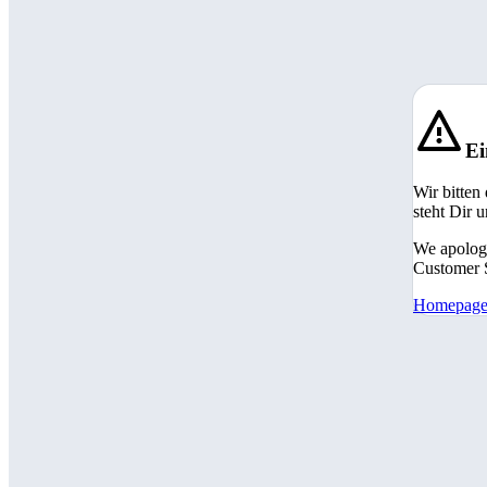
Ei
Wir bitten
steht Dir 
We apologi
Customer S
Homepag