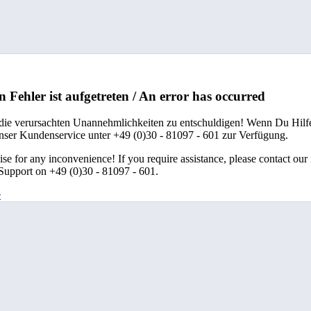
n Fehler ist aufgetreten / An error has occurred
 die verursachten Unannehmlichkeiten zu entschuldigen! Wenn Du Hilfe
unser Kundenservice unter +49 (0)30 - 81097 - 601 zur Verfügung.
se for any inconvenience! If you require assistance, please contact our
upport on +49 (0)30 - 81097 - 601.
e