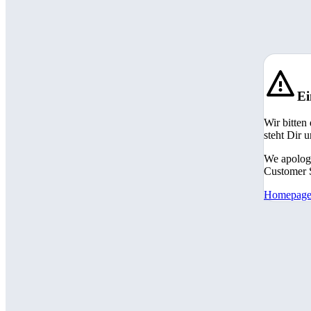
Ei
Wir bitten
steht Dir 
We apologi
Customer S
Homepag