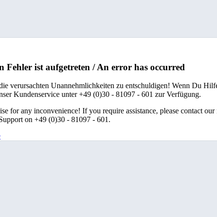
n Fehler ist aufgetreten / An error has occurred
 die verursachten Unannehmlichkeiten zu entschuldigen! Wenn Du Hilfe
unser Kundenservice unter +49 (0)30 - 81097 - 601 zur Verfügung.
se for any inconvenience! If you require assistance, please contact our
upport on +49 (0)30 - 81097 - 601.
e