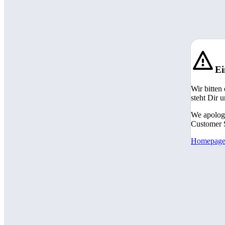
Ei
Wir bitten
steht Dir 
We apologi
Customer S
Homepag