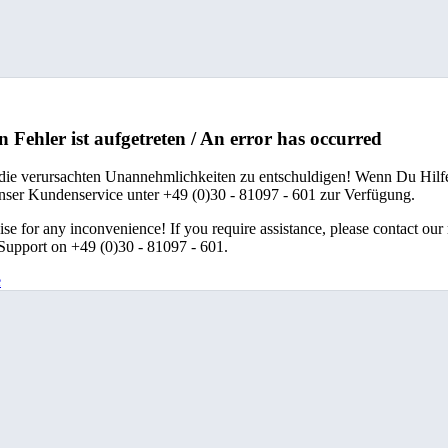
n Fehler ist aufgetreten / An error has occurred
 die verursachten Unannehmlichkeiten zu entschuldigen! Wenn Du Hilfe
unser Kundenservice unter +49 (0)30 - 81097 - 601 zur Verfügung.
se for any inconvenience! If you require assistance, please contact our
upport on +49 (0)30 - 81097 - 601.
e