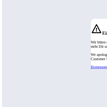
Ei
Wir bitten
steht Dir 
We apologi
Customer S
Homepag