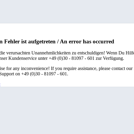
n Fehler ist aufgetreten / An error has occurred
 die verursachten Unannehmlichkeiten zu entschuldigen! Wenn Du Hilfe
unser Kundenservice unter +49 (0)30 - 81097 - 601 zur Verfügung.
se for any inconvenience! If you require assistance, please contact our
upport on +49 (0)30 - 81097 - 601.
e