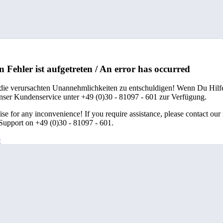
n Fehler ist aufgetreten / An error has occurred
 die verursachten Unannehmlichkeiten zu entschuldigen! Wenn Du Hilfe
unser Kundenservice unter +49 (0)30 - 81097 - 601 zur Verfügung.
se for any inconvenience! If you require assistance, please contact our
upport on +49 (0)30 - 81097 - 601.
e