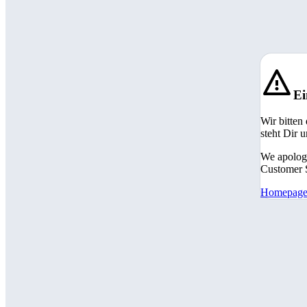
Ei
Wir bitten
steht Dir 
We apologi
Customer S
Homepag