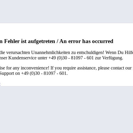
n Fehler ist aufgetreten / An error has occurred
 die verursachten Unannehmlichkeiten zu entschuldigen! Wenn Du Hilfe
unser Kundenservice unter +49 (0)30 - 81097 - 601 zur Verfügung.
se for any inconvenience! If you require assistance, please contact our
upport on +49 (0)30 - 81097 - 601.
e