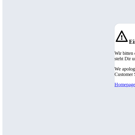
Ei
Wir bitten
steht Dir 
We apologi
Customer S
Homepag