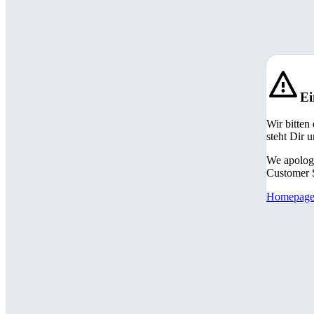
Ei
Wir bitten
steht Dir 
We apologi
Customer S
Homepag