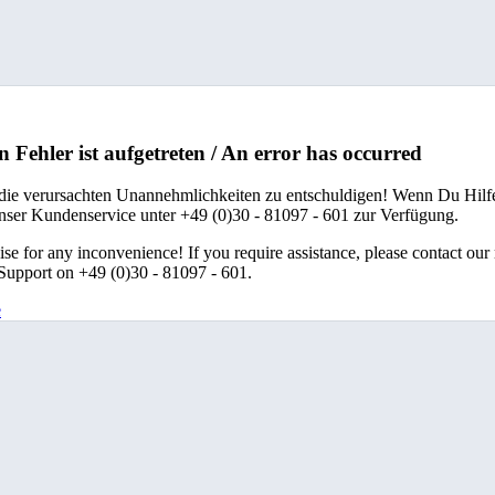
n Fehler ist aufgetreten / An error has occurred
 die verursachten Unannehmlichkeiten zu entschuldigen! Wenn Du Hilfe
unser Kundenservice unter +49 (0)30 - 81097 - 601 zur Verfügung.
se for any inconvenience! If you require assistance, please contact our
upport on +49 (0)30 - 81097 - 601.
e