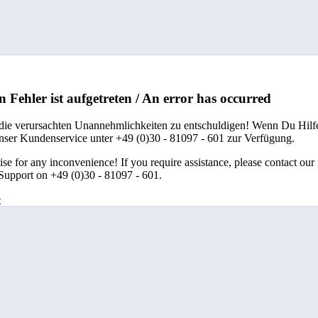
n Fehler ist aufgetreten / An error has occurred
 die verursachten Unannehmlichkeiten zu entschuldigen! Wenn Du Hilfe
unser Kundenservice unter +49 (0)30 - 81097 - 601 zur Verfügung.
se for any inconvenience! If you require assistance, please contact our
upport on +49 (0)30 - 81097 - 601.
e