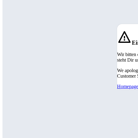
Ei
Wir bitten
steht Dir 
We apologi
Customer S
Homepag