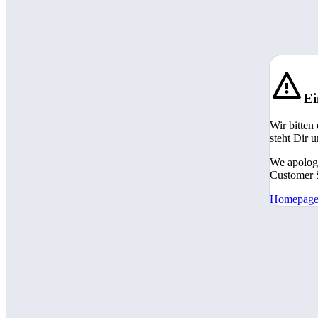
Ei
Wir bitten
steht Dir 
We apologi
Customer S
Homepag