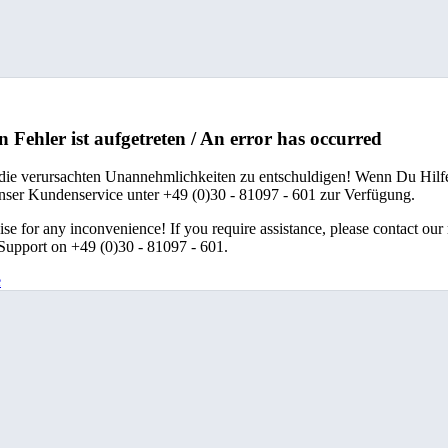
n Fehler ist aufgetreten / An error has occurred
 die verursachten Unannehmlichkeiten zu entschuldigen! Wenn Du Hilfe
unser Kundenservice unter +49 (0)30 - 81097 - 601 zur Verfügung.
se for any inconvenience! If you require assistance, please contact our
upport on +49 (0)30 - 81097 - 601.
e