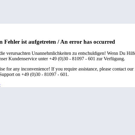
n Fehler ist aufgetreten / An error has occurred
 die verursachten Unannehmlichkeiten zu entschuldigen! Wenn Du Hilfe
unser Kundenservice unter +49 (0)30 - 81097 - 601 zur Verfügung.
se for any inconvenience! If you require assistance, please contact our
upport on +49 (0)30 - 81097 - 601.
e