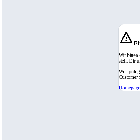
Ei
Wir bitten
steht Dir 
We apologi
Customer S
Homepag