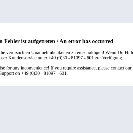
n Fehler ist aufgetreten / An error has occurred
 die verursachten Unannehmlichkeiten zu entschuldigen! Wenn Du Hilfe
unser Kundenservice unter +49 (0)30 - 81097 - 601 zur Verfügung.
se for any inconvenience! If you require assistance, please contact our
upport on +49 (0)30 - 81097 - 601.
e