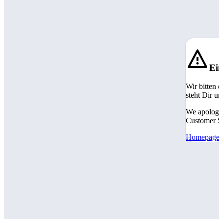
Ei
Wir bitten
steht Dir 
We apologi
Customer S
Homepag