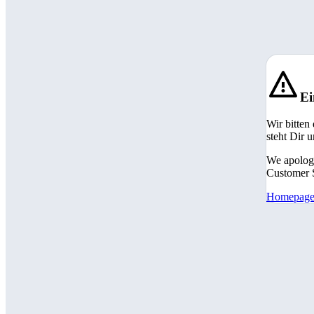
Ei
Wir bitten
steht Dir 
We apologi
Customer S
Homepag