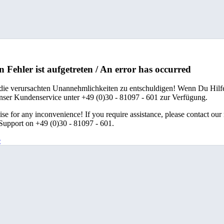
n Fehler ist aufgetreten / An error has occurred
 die verursachten Unannehmlichkeiten zu entschuldigen! Wenn Du Hilfe
unser Kundenservice unter +49 (0)30 - 81097 - 601 zur Verfügung.
se for any inconvenience! If you require assistance, please contact our
upport on +49 (0)30 - 81097 - 601.
e