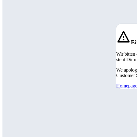
Ei
Wir bitten
steht Dir 
We apologi
Customer S
Homepag