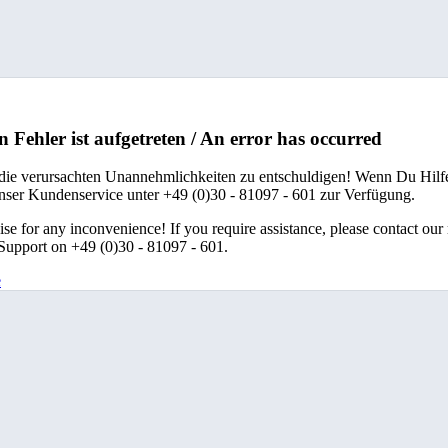
n Fehler ist aufgetreten / An error has occurred
 die verursachten Unannehmlichkeiten zu entschuldigen! Wenn Du Hilfe
unser Kundenservice unter +49 (0)30 - 81097 - 601 zur Verfügung.
se for any inconvenience! If you require assistance, please contact our
upport on +49 (0)30 - 81097 - 601.
e