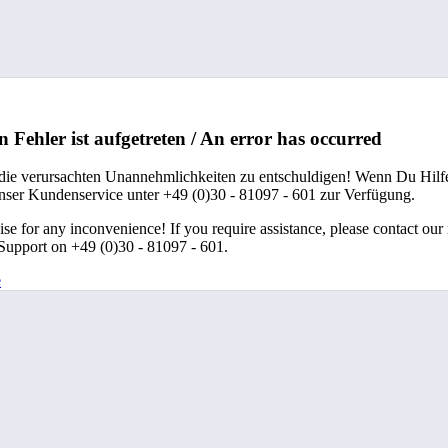
n Fehler ist aufgetreten / An error has occurred
 die verursachten Unannehmlichkeiten zu entschuldigen! Wenn Du Hilfe
unser Kundenservice unter +49 (0)30 - 81097 - 601 zur Verfügung.
se for any inconvenience! If you require assistance, please contact our
upport on +49 (0)30 - 81097 - 601.
e