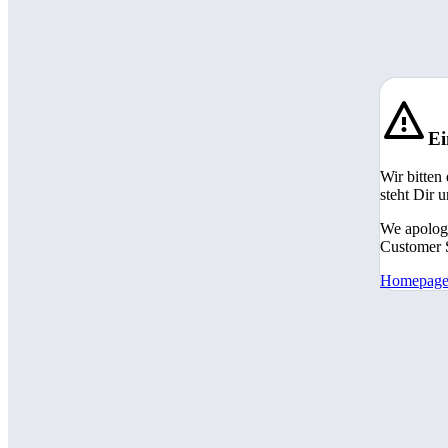
Ei
Wir bitten
steht Dir 
We apologi
Customer S
Homepag