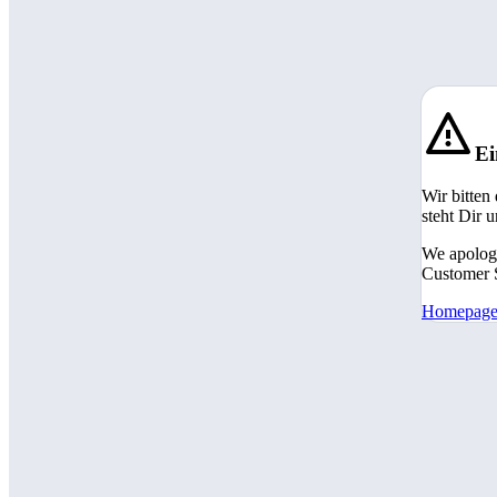
Ei
Wir bitten
steht Dir 
We apologi
Customer S
Homepag