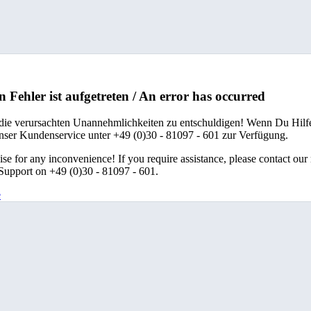
n Fehler ist aufgetreten / An error has occurred
 die verursachten Unannehmlichkeiten zu entschuldigen! Wenn Du Hilfe
unser Kundenservice unter +49 (0)30 - 81097 - 601 zur Verfügung.
se for any inconvenience! If you require assistance, please contact our
upport on +49 (0)30 - 81097 - 601.
e