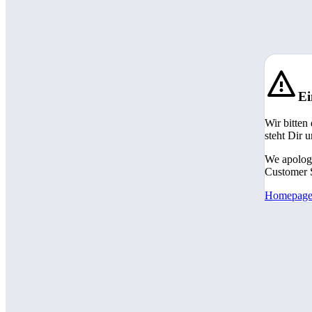
Ei
Wir bitten
steht Dir 
We apologi
Customer S
Homepag