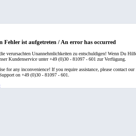
n Fehler ist aufgetreten / An error has occurred
 die verursachten Unannehmlichkeiten zu entschuldigen! Wenn Du Hilfe
unser Kundenservice unter +49 (0)30 - 81097 - 601 zur Verfügung.
se for any inconvenience! If you require assistance, please contact our
upport on +49 (0)30 - 81097 - 601.
e