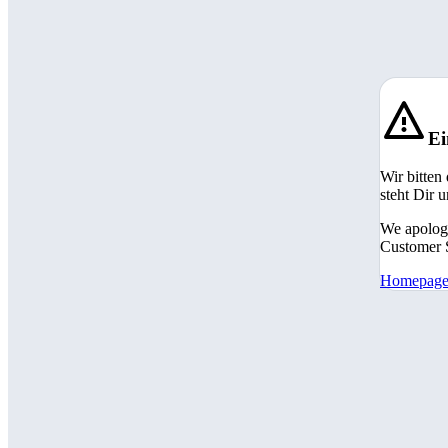
Ei
Wir bitten
steht Dir 
We apologi
Customer S
Homepag