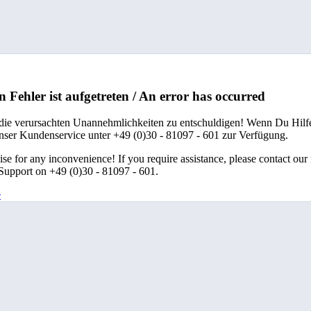
n Fehler ist aufgetreten / An error has occurred
 die verursachten Unannehmlichkeiten zu entschuldigen! Wenn Du Hilfe
unser Kundenservice unter +49 (0)30 - 81097 - 601 zur Verfügung.
se for any inconvenience! If you require assistance, please contact our
upport on +49 (0)30 - 81097 - 601.
e