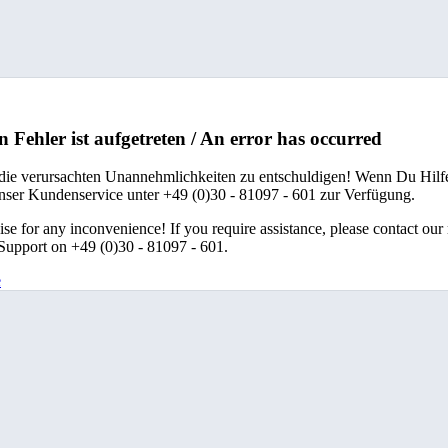
n Fehler ist aufgetreten / An error has occurred
 die verursachten Unannehmlichkeiten zu entschuldigen! Wenn Du Hilfe
unser Kundenservice unter +49 (0)30 - 81097 - 601 zur Verfügung.
se for any inconvenience! If you require assistance, please contact our
upport on +49 (0)30 - 81097 - 601.
e