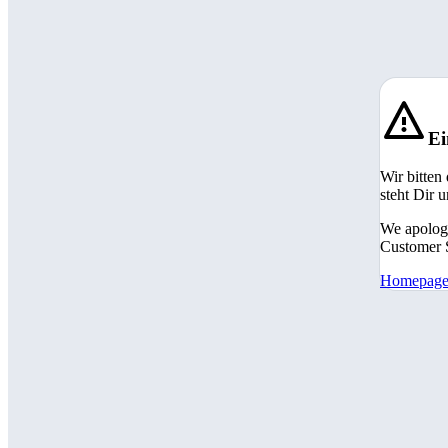
Ei
Wir bitten
steht Dir 
We apologi
Customer S
Homepag