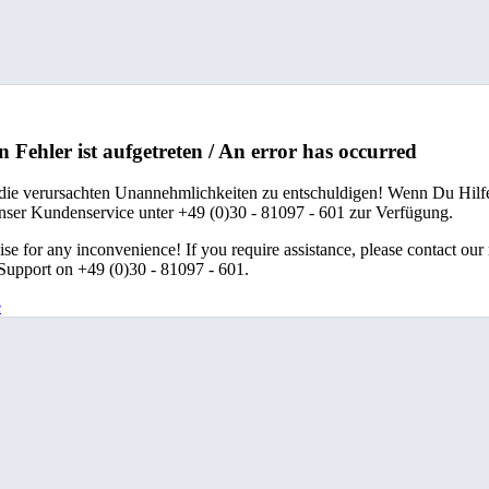
n Fehler ist aufgetreten / An error has occurred
 die verursachten Unannehmlichkeiten zu entschuldigen! Wenn Du Hilfe
unser Kundenservice unter +49 (0)30 - 81097 - 601 zur Verfügung.
se for any inconvenience! If you require assistance, please contact our
upport on +49 (0)30 - 81097 - 601.
e