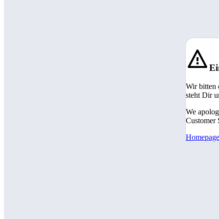
Ei
Wir bitten
steht Dir 
We apologi
Customer S
Homepag