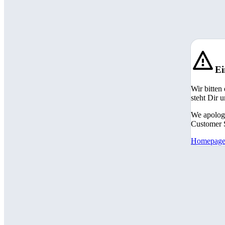
Ei
Wir bitten
steht Dir 
We apologi
Customer S
Homepag