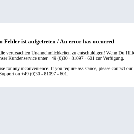
n Fehler ist aufgetreten / An error has occurred
 die verursachten Unannehmlichkeiten zu entschuldigen! Wenn Du Hilfe
unser Kundenservice unter +49 (0)30 - 81097 - 601 zur Verfügung.
se for any inconvenience! If you require assistance, please contact our
upport on +49 (0)30 - 81097 - 601.
e