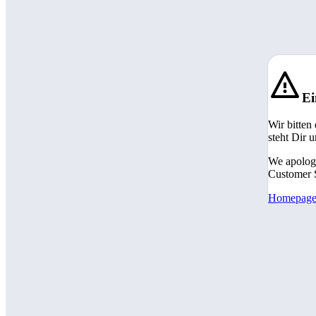
Ei
Wir bitten
steht Dir 
We apologi
Customer S
Homepag