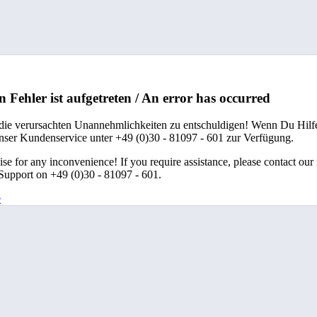
n Fehler ist aufgetreten / An error has occurred
 die verursachten Unannehmlichkeiten zu entschuldigen! Wenn Du Hilfe
unser Kundenservice unter +49 (0)30 - 81097 - 601 zur Verfügung.
se for any inconvenience! If you require assistance, please contact our
upport on +49 (0)30 - 81097 - 601.
e