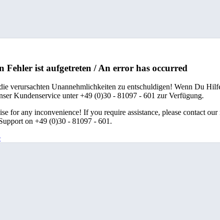
n Fehler ist aufgetreten / An error has occurred
 die verursachten Unannehmlichkeiten zu entschuldigen! Wenn Du Hilfe
unser Kundenservice unter +49 (0)30 - 81097 - 601 zur Verfügung.
se for any inconvenience! If you require assistance, please contact our
upport on +49 (0)30 - 81097 - 601.
e