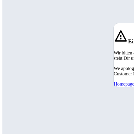
Ei
Wir bitten
steht Dir 
We apologi
Customer S
Homepag