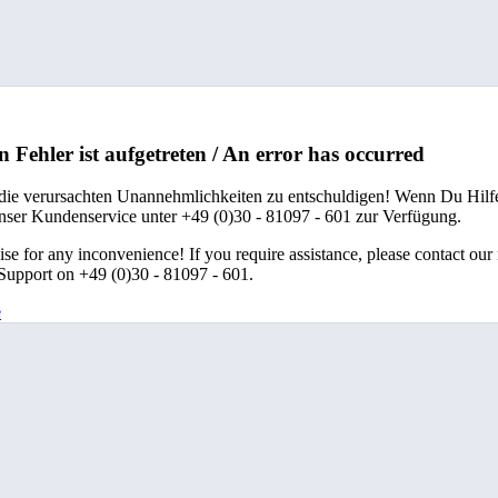
n Fehler ist aufgetreten / An error has occurred
 die verursachten Unannehmlichkeiten zu entschuldigen! Wenn Du Hilfe
unser Kundenservice unter +49 (0)30 - 81097 - 601 zur Verfügung.
se for any inconvenience! If you require assistance, please contact our
upport on +49 (0)30 - 81097 - 601.
e