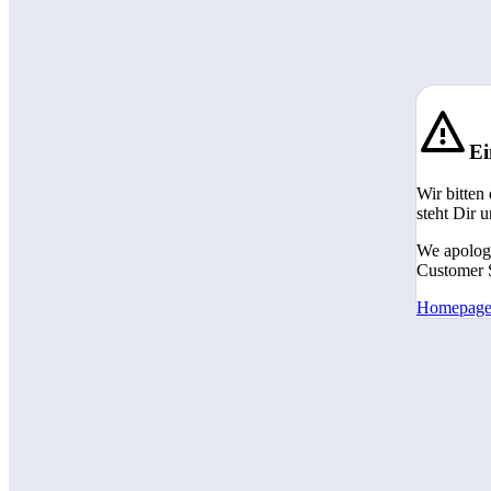
Ei
Wir bitten
steht Dir 
We apologi
Customer S
Homepag