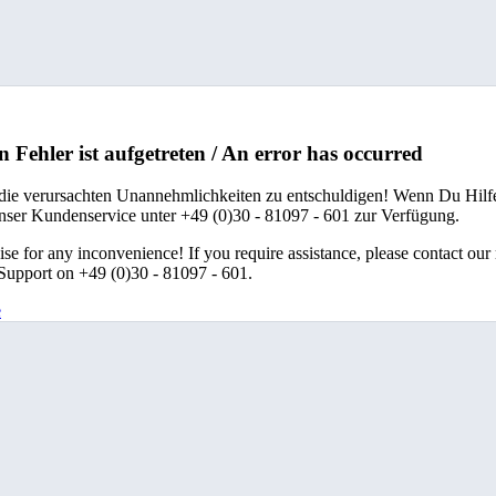
n Fehler ist aufgetreten / An error has occurred
 die verursachten Unannehmlichkeiten zu entschuldigen! Wenn Du Hilfe
unser Kundenservice unter +49 (0)30 - 81097 - 601 zur Verfügung.
se for any inconvenience! If you require assistance, please contact our
upport on +49 (0)30 - 81097 - 601.
e