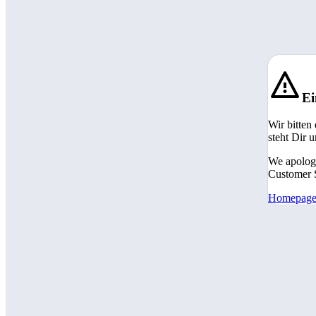
Ei
Wir bitten
steht Dir 
We apologi
Customer S
Homepag