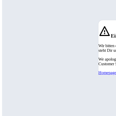
Ei
Wir bitten
steht Dir 
We apologi
Customer S
Homepag