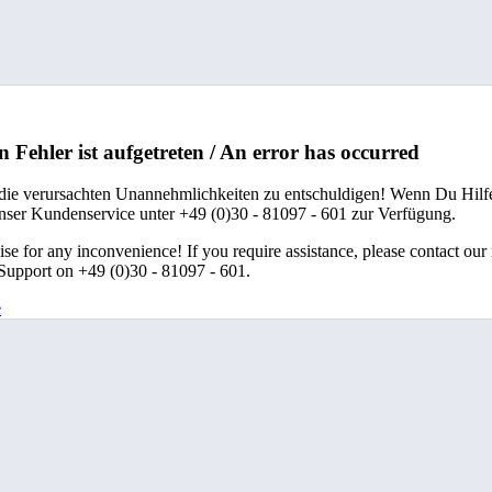
n Fehler ist aufgetreten / An error has occurred
 die verursachten Unannehmlichkeiten zu entschuldigen! Wenn Du Hilfe
unser Kundenservice unter +49 (0)30 - 81097 - 601 zur Verfügung.
se for any inconvenience! If you require assistance, please contact our
upport on +49 (0)30 - 81097 - 601.
e