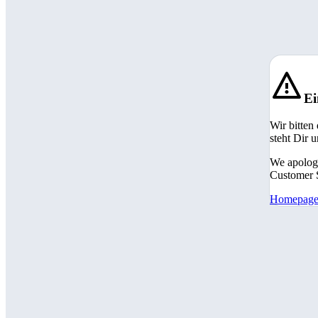
Ei
Wir bitten
steht Dir 
We apologi
Customer S
Homepag