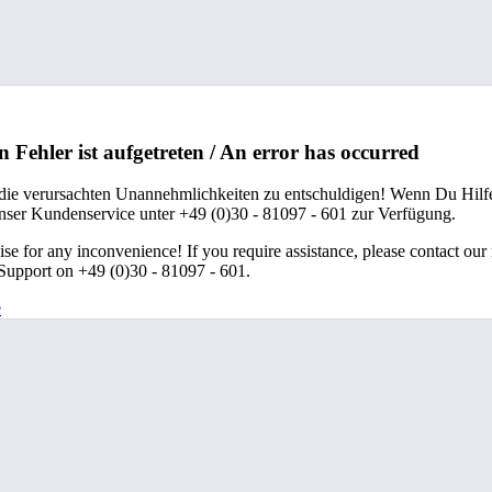
n Fehler ist aufgetreten / An error has occurred
 die verursachten Unannehmlichkeiten zu entschuldigen! Wenn Du Hilfe
unser Kundenservice unter +49 (0)30 - 81097 - 601 zur Verfügung.
se for any inconvenience! If you require assistance, please contact our
upport on +49 (0)30 - 81097 - 601.
e