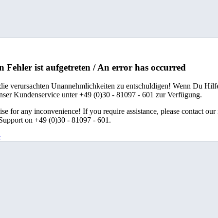
n Fehler ist aufgetreten / An error has occurred
 die verursachten Unannehmlichkeiten zu entschuldigen! Wenn Du Hilfe
unser Kundenservice unter +49 (0)30 - 81097 - 601 zur Verfügung.
se for any inconvenience! If you require assistance, please contact our
upport on +49 (0)30 - 81097 - 601.
e