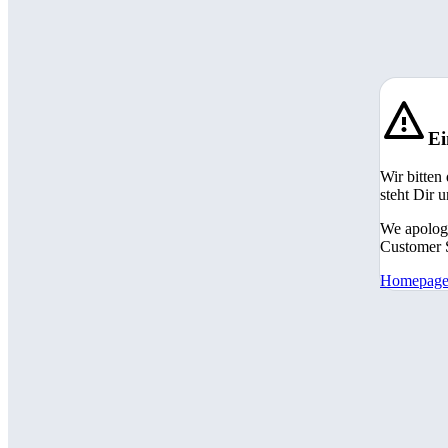
Ei
Wir bitten
steht Dir 
We apologi
Customer S
Homepag