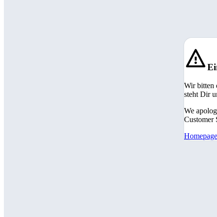
Ei
Wir bitten
steht Dir 
We apologi
Customer S
Homepag