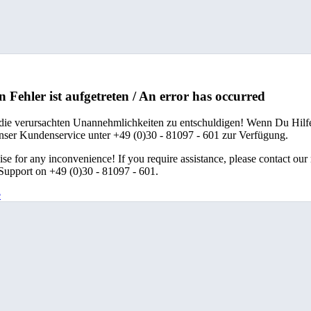
n Fehler ist aufgetreten / An error has occurred
 die verursachten Unannehmlichkeiten zu entschuldigen! Wenn Du Hilfe
unser Kundenservice unter +49 (0)30 - 81097 - 601 zur Verfügung.
se for any inconvenience! If you require assistance, please contact our
upport on +49 (0)30 - 81097 - 601.
e