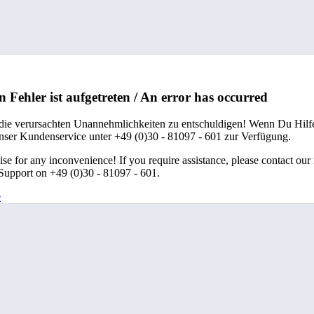
n Fehler ist aufgetreten / An error has occurred
 die verursachten Unannehmlichkeiten zu entschuldigen! Wenn Du Hilfe
unser Kundenservice unter +49 (0)30 - 81097 - 601 zur Verfügung.
se for any inconvenience! If you require assistance, please contact our
upport on +49 (0)30 - 81097 - 601.
e