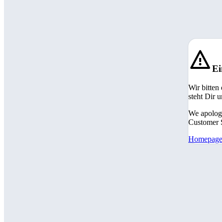
Ei
Wir bitten
steht Dir 
We apologi
Customer S
Homepag