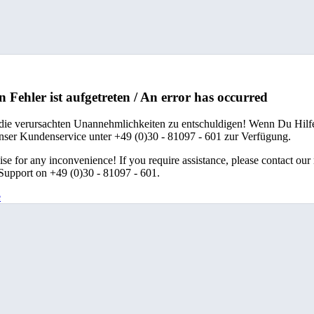
n Fehler ist aufgetreten / An error has occurred
 die verursachten Unannehmlichkeiten zu entschuldigen! Wenn Du Hilfe
unser Kundenservice unter +49 (0)30 - 81097 - 601 zur Verfügung.
se for any inconvenience! If you require assistance, please contact our
upport on +49 (0)30 - 81097 - 601.
e