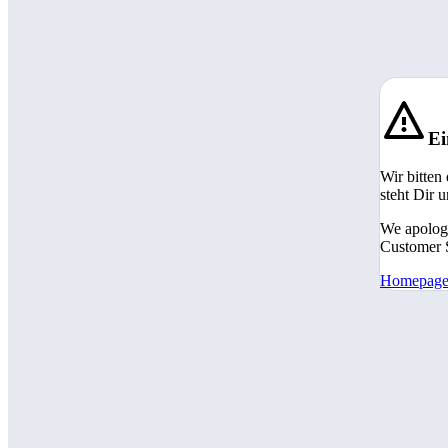
Ei
Wir bitten
steht Dir 
We apologi
Customer S
Homepag